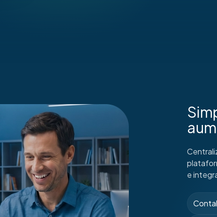
Simp
aum
Centrali
platafo
e integr
Contab