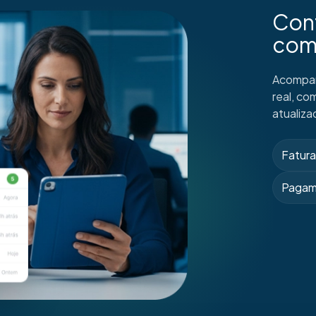
Cont
com
Acompan
real, c
atualiza
Fatur
Pagam