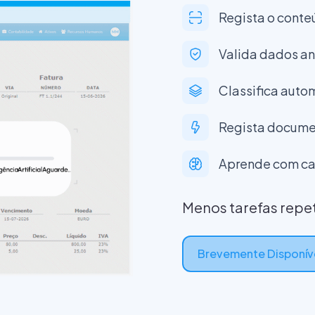
Regista o conteú
Valida dados an
Classifica auto
Regista docume
Aprende com ca
Menos tarefas repet
Brevemente Disponív