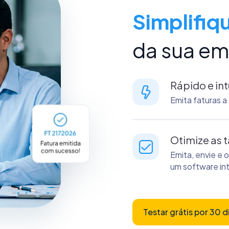
Simplifiq
da sua e
Rápido e int
Emita faturas a
Otimize as t
Emita, envie e 
um software int
Testar grátis por 30 d